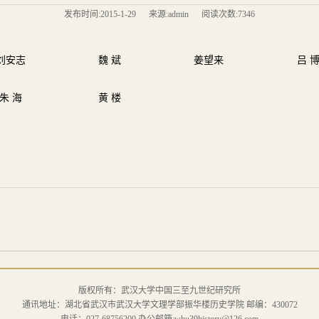
发布时间:2015-1-29 来源:admin 阅读次数:7346
刘安志
魏 斌
姜望来
吕 
朱 海
黄 楼
版权所有：武汉大学中国三至九世纪研究所
通讯地址：湖北省武汉市武汉大学文理学部振华楼历史学院 邮编：430072